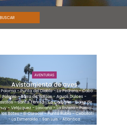
AVENTURAS
Avistamiento de aves
 Paloma
-
Punta del Diablo
-
La Pedrera
-
Cabo
Polonio
-
Barra de Valizas
-
Aguas Dulces
-
astillos
-
Santa Teresa
-
La Coronilla
-
Barra de
huy
-
Velázquez
-
Lascano
-
La Riviera
-
Puerto
 los Botes
-
El Caracol
-
Punta Rubia
-
Cebollatí
-
La Esmeralda
-
San Luis
-
Atlántica