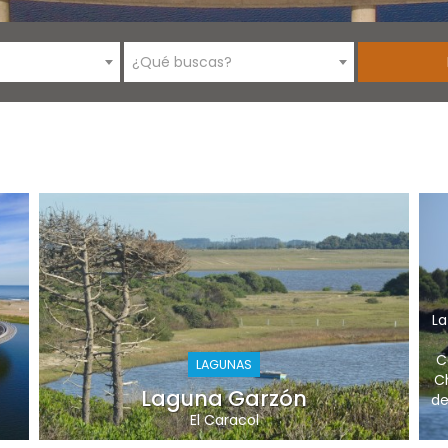
¿Qué buscas?
La
C
LAGUNAS
C
Laguna Garzón
de
El Caracol