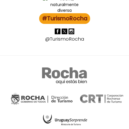
#TurismoRocha
@TurismoRocha