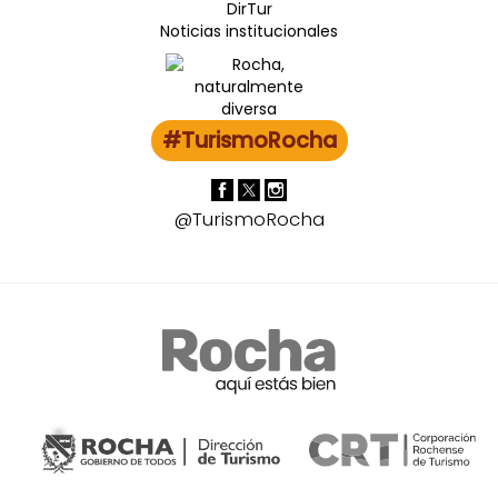
DirTur
Noticias institucionales
#TurismoRocha
@TurismoRocha