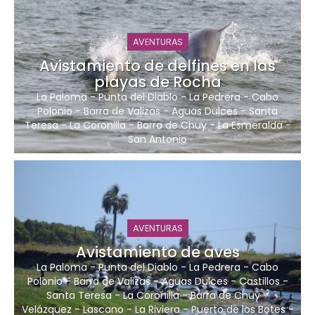
AVENTURAS
Avistamiento de delfines en las
playas de Rocha
La Paloma
-
Punta del Diablo
-
La Pedrera
-
Cabo
Polonio
-
Barra de Valizas
-
Aguas Dulces
-
Santa
Teresa
-
La Coronilla
-
Barra de Chuy
-
La Esmeralda
-
San Antonio
AVENTURAS
Avistamiento de aves
La Paloma
-
Punta del Diablo
-
La Pedrera
-
Cabo
Polonio
-
Barra de Valizas
-
Aguas Dulces
-
Castillos
-
Santa Teresa
-
La Coronilla
-
Barra de Chuy
-
Velázquez
-
Lascano
-
La Riviera
-
Puerto de los Botes
-