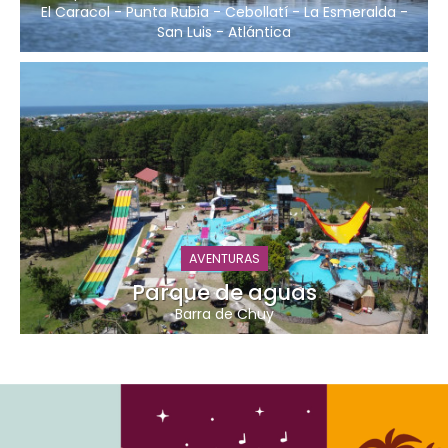
El Caracol
-
Punta Rubia
-
Cebollatí
-
La Esmeralda
-
San Luis
-
Atlántica
AVENTURAS
Parque de aguas
Barra de Chuy