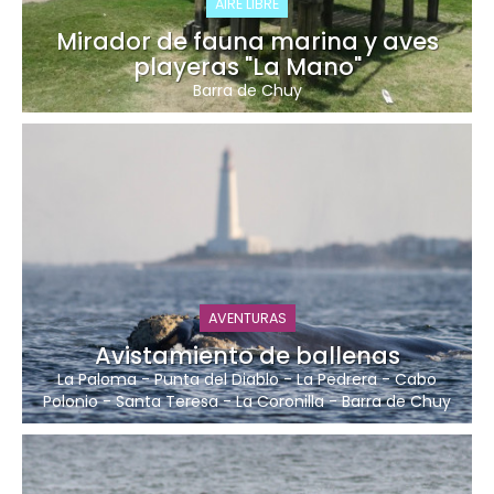
AIRE LIBRE
Mirador de fauna marina y aves
playeras "La Mano"
Barra de Chuy
AVENTURAS
Avistamiento de ballenas
La Paloma
-
Punta del Diablo
-
La Pedrera
-
Cabo
Polonio
-
Santa Teresa
-
La Coronilla
-
Barra de Chuy