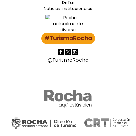
DirTur
Noticias institucionales
#TurismoRocha
@TurismoRocha