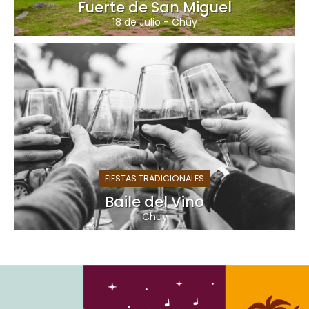
Fuerte de San Miguel
18 de Julio
-
Chuy
FIESTAS TRADICIONALES
Baile del Vino
Chuy