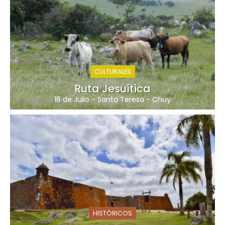
CULTURALES
Ruta Jesuítica
18 de Julio
-
Santa Teresa
-
Chuy
HISTÓRICOS