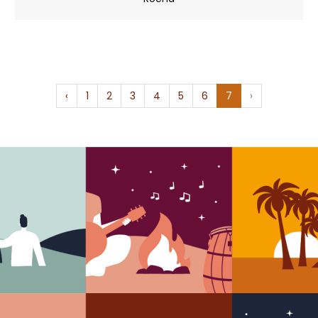
‹
1
2
3
4
5
6
7
›