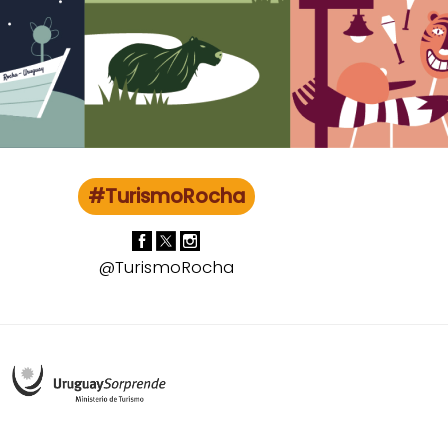
#TurismoRocha
@TurismoRocha