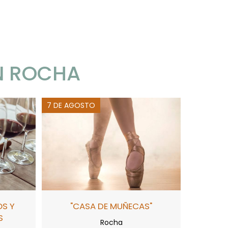
N ROCHA
7 DE AGOSTO
OS Y
"CASA DE MUÑECAS"
S
Rocha