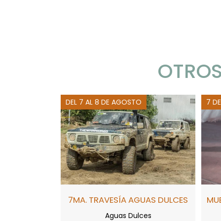
OTROS
DEL 7 AL 8 DE AGOSTO
7 D
7MA. TRAVESÍA AGUAS DULCES
MUE
Aguas Dulces