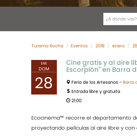
¿A dónde vas?
Turismo Rocha
Eventos
2018
enero
2
Cine gratis y al aire l
ENE
Escorpión" en Barra d
DOM
28
Feria de los Artesanos -
Barra 
Entrada libre y gratuita
21:00
Ecocinema™ recorre el departamento de
proyectando películas al aire libre y con 