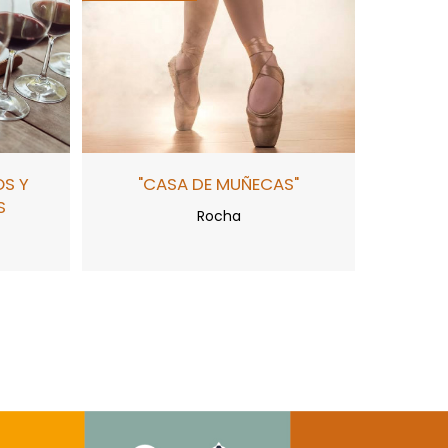
OS Y
"CASA DE MUÑECAS"
S
Rocha