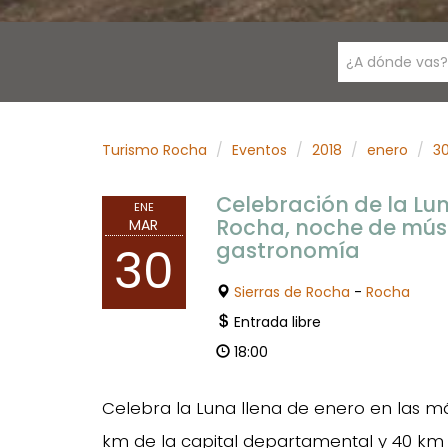
¿A dónde vas?
Turismo Rocha
Eventos
2018
enero
3
Celebración de la Lun
ENE
Rocha, noche de músi
MAR
gastronomía
30
Sierras de Rocha
-
Rocha
Entrada libre
18:00
Celebra la Luna llena de enero en las má
km de la capital departamental y 40 km