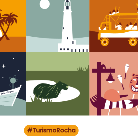
#TurismoRocha