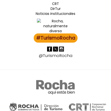
CRT
DirTur
Noticias institucionales
#TurismoRocha
@TurismoRocha