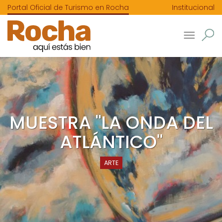
Portal Oficial de Turismo en Rocha
Institucional
Toggle
navigatio
MUESTRA "LA ONDA DEL
ATLÁNTICO"
ARTE