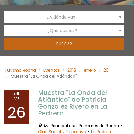
¿A dónde vas?
¿Qué buscas?
Turismo Rocha
Eventos
2018
enero
26
Muestra "La Onda del Atlántico"
Muestra "La Onda del
ENE
Atlántico" de Patricia
VIE
Gonzalez Rivero en La
26
Pedrera
Av. Principal esq. Palmares de Rocha -
Club Social y Deportivo
-
La Pedrera