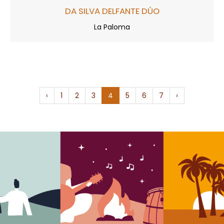
DA SILVA DELFANTE DÚO
La Paloma
‹
1
2
3
4
5
6
7
›