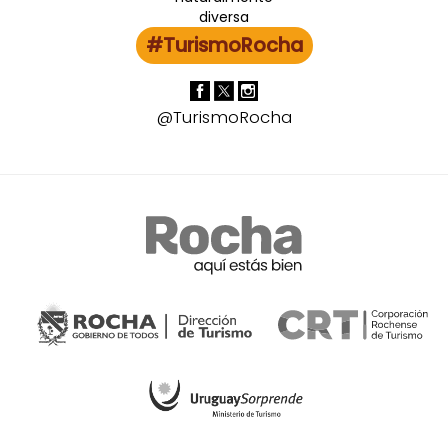
#TurismoRocha
@TurismoRocha