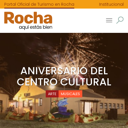
Portal Oficial de Turismo en Rocha
Institucional
Toggle
navigatio
ANIVERSARIO DEL
CENTRO CULTURAL
ARTE
MUSICALES