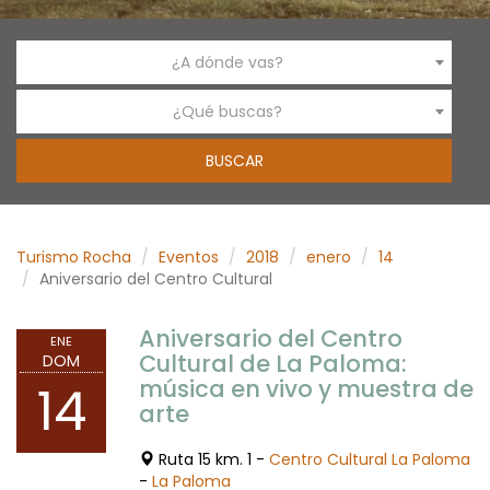
¿A dónde vas?
¿Qué buscas?
Turismo Rocha
Eventos
2018
enero
14
Aniversario del Centro Cultural
Aniversario del Centro
ENE
Cultural de La Paloma:
DOM
música en vivo y muestra de
14
arte
Ruta 15 km. 1 -
Centro Cultural La Paloma
-
La Paloma