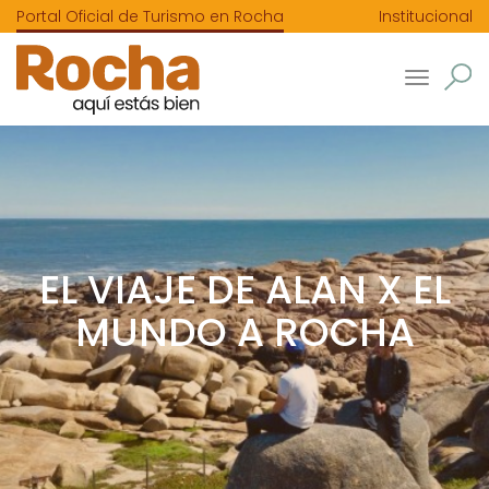
Portal Oficial de Turismo en Rocha
Institucional
Toggle
navigatio
EL VIAJE DE ALAN X EL
MUNDO A ROCHA