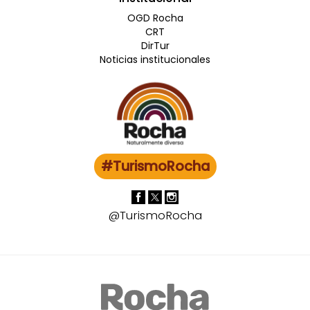
OGD Rocha
CRT
DirTur
Noticias institucionales
#TurismoRocha
@TurismoRocha