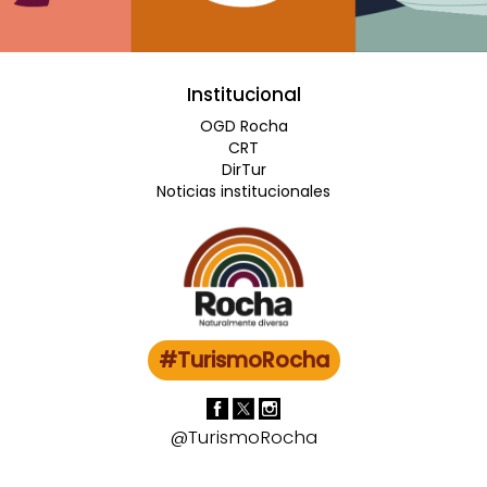
Institucional
OGD Rocha
CRT
DirTur
Noticias institucionales
#TurismoRocha
@TurismoRocha