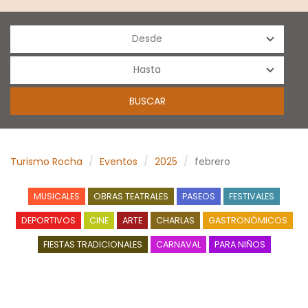
Turismo Rocha
Eventos
2025
febrero
MUSICALES
OBRAS TEATRALES
PASEOS
FESTIVALES
DEPORTIVOS
CINE
ARTE
CHARLAS
GASTRONÓMICOS
FIESTAS TRADICIONALES
CARNAVAL
PARA NIÑOS