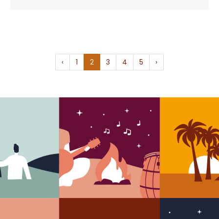
‹
1
2
3
4
5
›