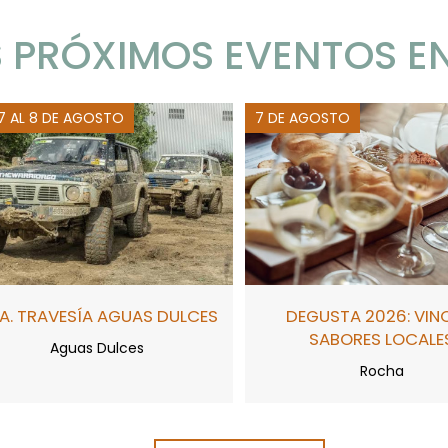
 PRÓXIMOS EVENTOS E
 7 AL 8 DE AGOSTO
7 DE AGOSTO
A. TRAVESÍA AGUAS DULCES
DEGUSTA 2026: VIN
SABORES LOCALE
Aguas Dulces
Rocha