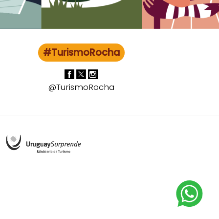
#TurismoRocha
@TurismoRocha