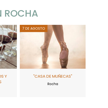
N ROCHA
7 DE AGOSTO
OS Y
"CASA DE MUÑECAS"
S
Rocha