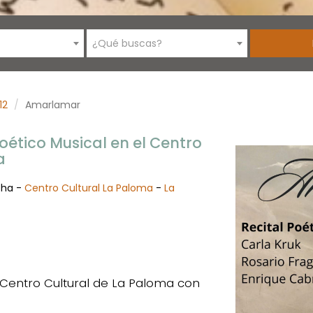
¿Qué buscas?
12
Amarlamar
oético Musical en el Centro
a
cha -
Centro Cultural La Paloma
-
La
l Centro Cultural de La Paloma con