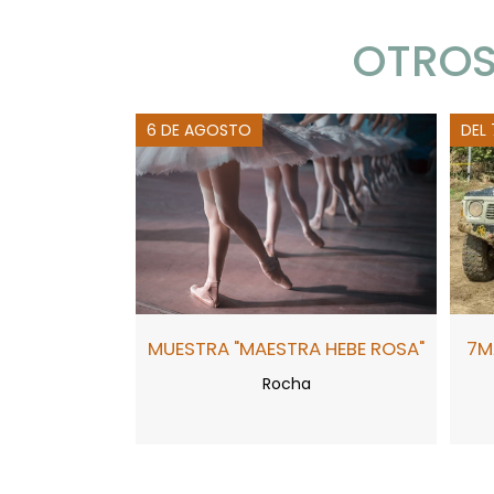
OTROS
6 DE AGOSTO
DEL
MUESTRA "MAESTRA HEBE ROSA"
7M
Rocha