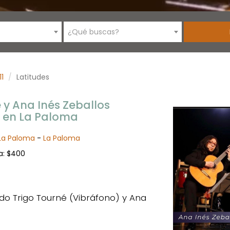
¿Qué buscas?
11
Latitudes
 y Ana Inés Zeballos
" en La Paloma
 La Paloma
-
La Paloma
ta: $400
do Trigo Tourné (Vibráfono) y Ana