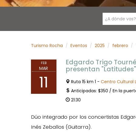
¿A dónde vas?
Turismo Rocha
Eventos
2025
febrero
Edgardo Trigo Tourné
FEB
presentan "Latitudes
MAR
11
Ruta 15 km 1 -
Centro Cultural
Anticipadas: $350 / En la puer
21:30
Dúo integrado por los concertistas Edgar
Inés Zeballos (Guitarra).