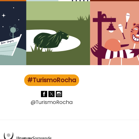
#TurismoRocha
@TurismoRocha