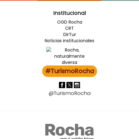
Institucional
OGD Rocha
CRT
DirTur
Noticias institucionales
#TurismoRocha
@TurismoRocha