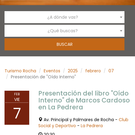
¿A dónde vas?
¿Qué buscas?
Turismo Rocha
Eventos
2025
febrero
07
Presentación de "Oído Interno"
Presentación del libro "Oído
FEB
Interno" de Marcos Cardoso
VIE
en La Pedrera
7
Av. Principal y Palmares de Rocha -
Club
Social y Deportivo
-
La Pedrera
20:30