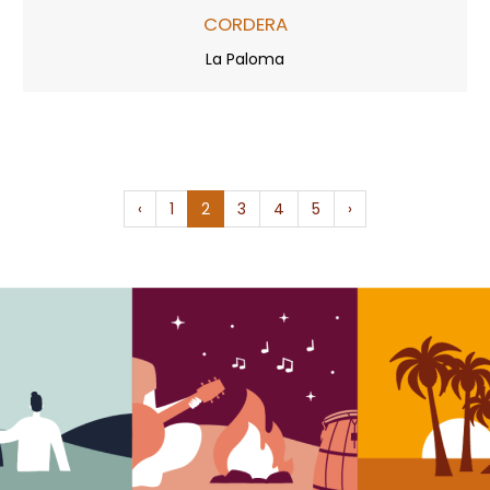
CORDERA
La Paloma
‹
1
2
3
4
5
›