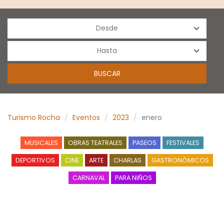
Turismo Rocha
Eventos
2023
enero
MUSICALES
OBRAS TEATRALES
PASEOS
FESTIVALES
DEPORTIVOS
CINE
ARTE
CHARLAS
GASTRONÓMICOS
CARNAVAL
PARA NIÑOS