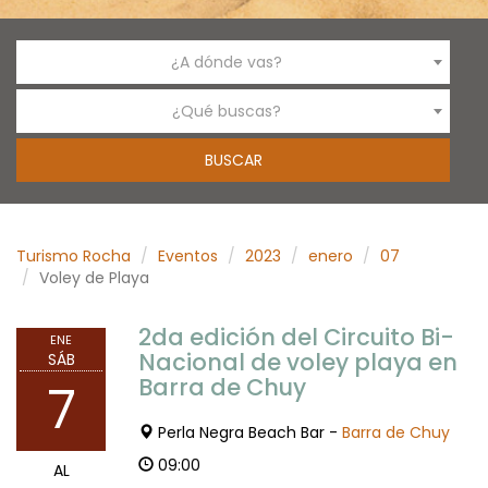
¿A dónde vas?
¿Qué buscas?
Turismo Rocha
Eventos
2023
enero
07
Voley de Playa
2da edición del Circuito Bi-
ENE
Nacional de voley playa en
SÁB
Barra de Chuy
7
Perla Negra Beach Bar -
Barra de Chuy
09:00
AL