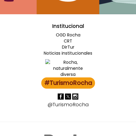
Institucional
OGD Rocha
CRT
DirTur
Noticias institucionales
#TurismoRocha
@TurismoRocha