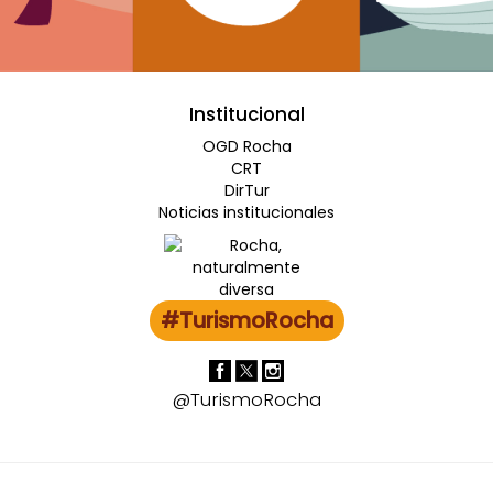
Institucional
OGD Rocha
CRT
DirTur
Noticias institucionales
#TurismoRocha
@TurismoRocha