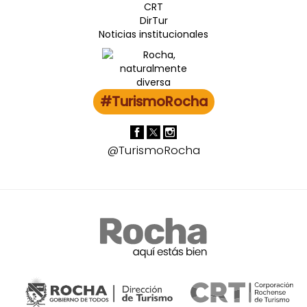
CRT
DirTur
Noticias institucionales
#TurismoRocha
@TurismoRocha