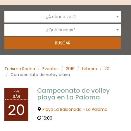
¿A dónde vas?
¿Qué buscas?
Turismo Rocha
Eventos
2016
febrero
20
Campeonato de volley playa
Campeonato de volley
FEB
playa en La Paloma
SÁB
20
Playa La Balconada
-
La Paloma
16:00