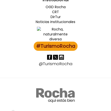
OGD Rocha
CRT
DirTur
Noticias institucionales
#TurismoRocha
@TurismoRocha