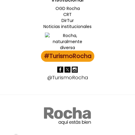
OGD Rocha
CRT
DirTur
Noticias institucionales
#TurismoRocha
@TurismoRocha