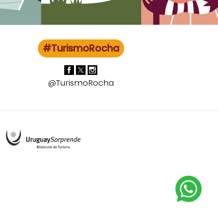
#TurismoRocha
@TurismoRocha