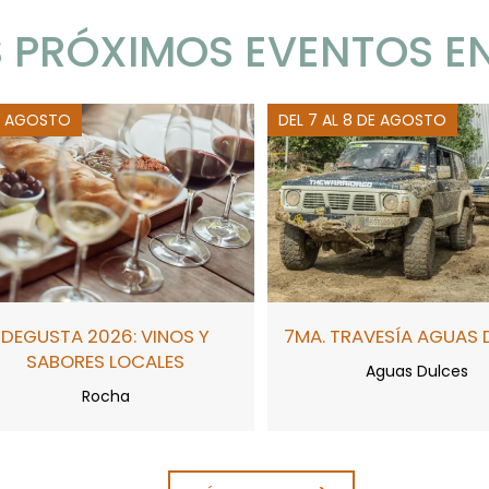
 PRÓXIMOS EVENTOS E
E AGOSTO
DEL 7 AL 8 DE AGOSTO
DEGUSTA 2026: VINOS Y
7MA. TRAVESÍA AGUAS 
SABORES LOCALES
Aguas Dulces
Rocha