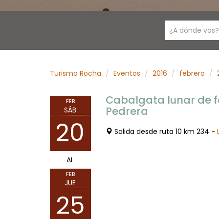
¿A dónde vas?
Turismo Rocha
Eventos
2016
febrero
Cabalgata lunar de f
FEB
Pedrera
SÁB
20
Salida desde ruta 10 km 234 -
AL
FEB
JUE
25