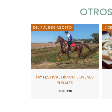
OTROS
DEL 7 AL 9 DE AGOSTO
7 D
14° FESTIVAL HÍPICO JÓVENES
RURALES
Lascano