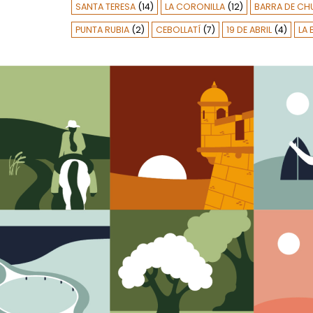
SANTA TERESA
(14)
LA CORONILLA
(12)
BARRA DE CH
PUNTA RUBIA
(2)
CEBOLLATÍ
(7)
19 DE ABRIL
(4)
LA