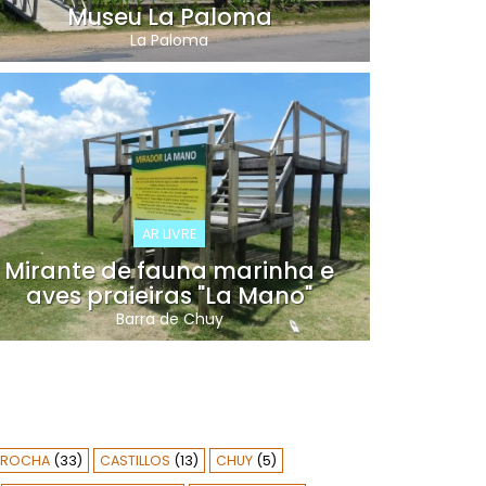
Museu La Paloma
La Paloma
AR LIVRE
Mirante de fauna marinha e
aves praieiras "La Mano"
Barra de Chuy
ROCHA
(33)
CASTILLOS
(13)
CHUY
(5)