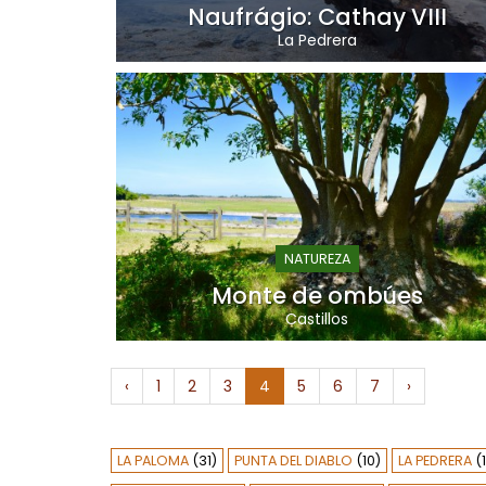
Naufrágio: Cathay VIII
La Pedrera
NATUREZA
Monte de ombúes
Castillos
‹
1
2
3
4
5
6
7
›
LA PALOMA
(31)
PUNTA DEL DIABLO
(10)
LA PEDRERA
(