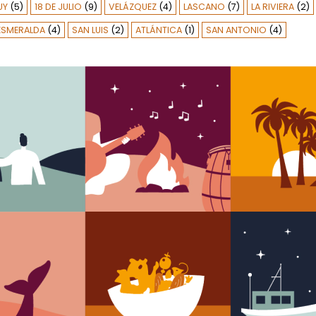
UY
(5)
18 DE JULIO
(9)
VELÁZQUEZ
(4)
LASCANO
(7)
LA RIVIERA
(2)
 ESMERALDA
(4)
SAN LUIS
(2)
ATLÁNTICA
(1)
SAN ANTONIO
(4)