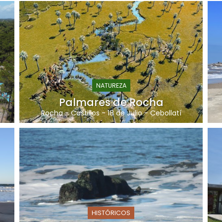
NATUREZA
Palmares de Rocha
Rocha
-
Castillos
-
18 de Julio
-
Cebollatí
HISTÓRICOS