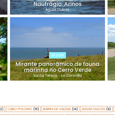
Naufrágio: Arinos
Aguas Dulces
AR LIVRE
Mirante panorâmico de fauna
marinha no Cerro Verde
Santa Teresa
-
La Coronilla
12)
CABO POLONIO
(15)
BARRA DE VALIZAS
(14)
AGUAS DULCES
(9)