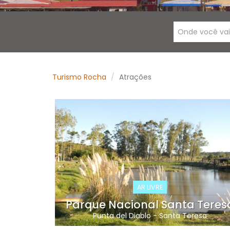
Onde você va
Turismo Rocha
Atrações
AR LIVRE
Parque Nacional Santa Teres
Punta del Diablo
-
Santa Teresa