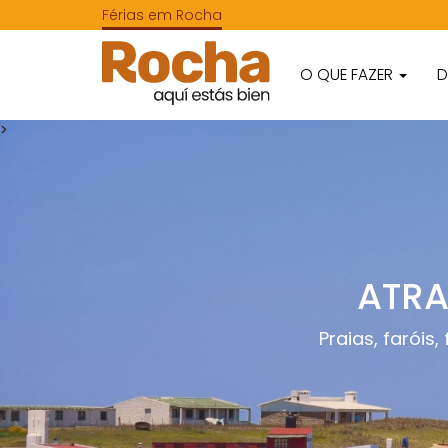
Férias em Rocha
O QUE FAZER
D
>
ATRA
Praias, faróis