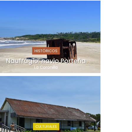
HISTÓRICOS
Naufrágio: navio Porteña
La Coronilla
CULTURALES