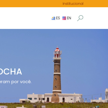
Institucional
ES
EN
ROCHA
peram por você.