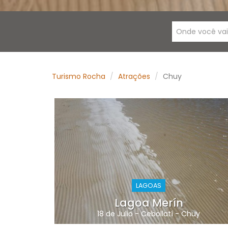
Onde você va
Turismo Rocha
Atrações
Chuy
LAGOAS
Lagoa Merín
18 de Julio
-
Cebollatí
-
Chuy