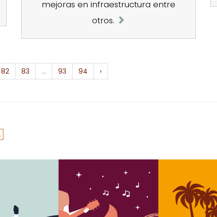
mejoras en infraestructura entre
otros.
82
83
...
93
94
›
A