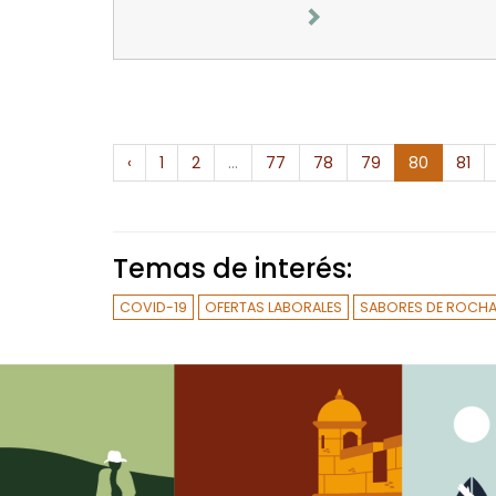
‹
1
2
...
77
78
79
80
81
Temas de interés:
COVID-19
OFERTAS LABORALES
SABORES DE ROCH