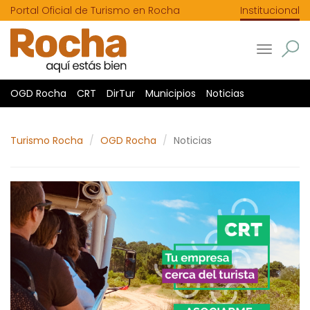
Portal Oficial de Turismo en Rocha
Institucional
Toggle
navigatio
OGD Rocha
CRT
DirTur
Municipios
Noticias
Turismo Rocha
OGD Rocha
Noticias