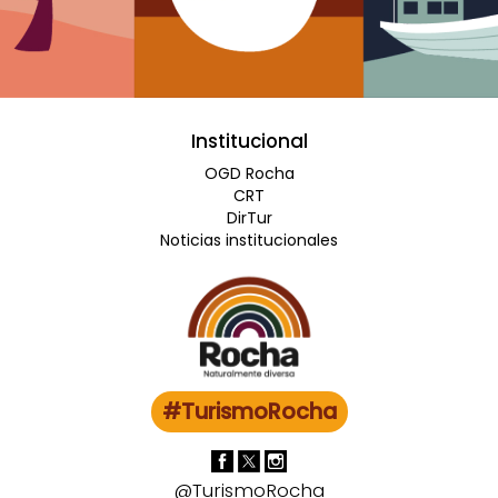
Institucional
OGD Rocha
CRT
DirTur
Noticias institucionales
#TurismoRocha
@TurismoRocha