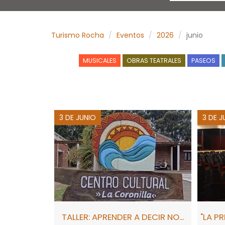
Turismo Rocha
Eventos
2026
junio
MUSICALES
OBRAS TEATRALES
PASEOS
3 DE JUNIO
3 DE J
TALLER: APRENDER A DECIR NO...
"LA P