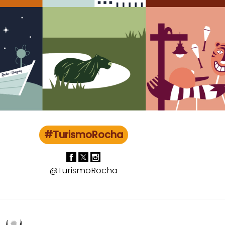
#TurismoRocha
@TurismoRocha