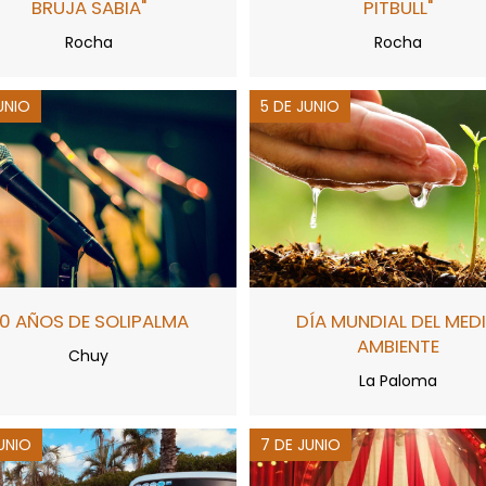
BRUJA SABIA"
PITBULL"
Rocha
Rocha
UNIO
5 DE JUNIO
0 AÑOS DE SOLIPALMA
DÍA MUNDIAL DEL MED
AMBIENTE
Chuy
La Paloma
UNIO
7 DE JUNIO