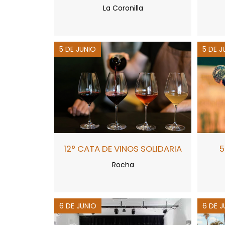
La Coronilla
5 DE JUNIO
5 DE J
12° CATA DE VINOS SOLIDARIA
5
Rocha
6 DE JUNIO
6 DE J