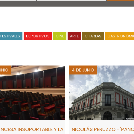
FESTIVALES
DEPORTIVOS
CINE
ARTE
CHARLAS
GASTRONÓMI
UNIO
4 DE JUNIO
RINCESA INSOPORTABLE Y LA
NICOLÁS PERUZZO -"PANC