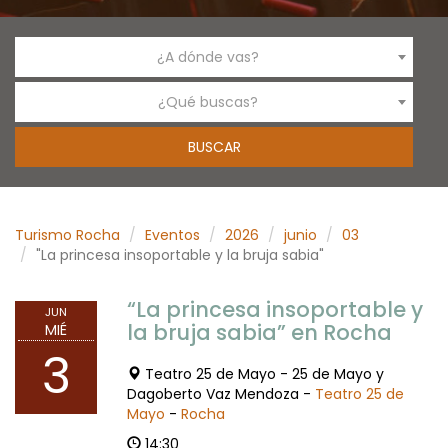
¿A dónde vas?
¿Qué buscas?
Turismo Rocha
Eventos
2026
junio
03
"La princesa insoportable y la bruja sabia"
“La princesa insoportable y
JUN
la bruja sabia” en Rocha
MIÉ
3
Teatro 25 de Mayo - 25 de Mayo y
Dagoberto Vaz Mendoza -
Teatro 25 de
Mayo
-
Rocha
14:30