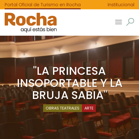
Portal Oficial de Turismo en Rocha
Institucional
Toggle
navigatio
"LA PRINCESA
INSOPORTABLE Y LA
BRUJA SABIA"
OBRAS TEATRALES
ARTE