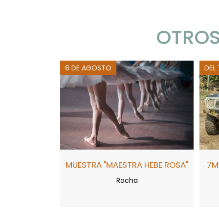
OTROS
6 DE AGOSTO
DEL
MUESTRA "MAESTRA HEBE ROSA"
7M
Rocha