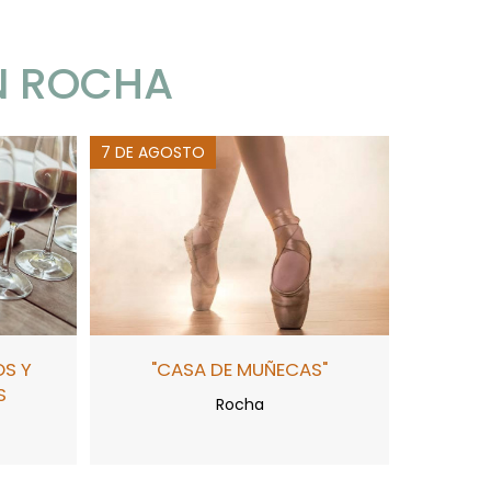
N ROCHA
7 DE AGOSTO
OS Y
"CASA DE MUÑECAS"
S
Rocha