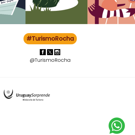
#TurismoRocha
@TurismoRocha