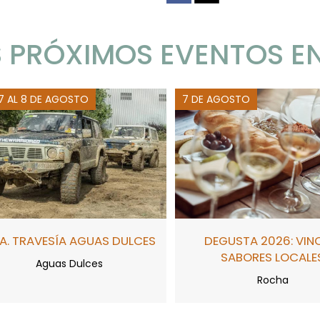
 PRÓXIMOS EVENTOS E
 7 AL 8 DE AGOSTO
7 DE AGOSTO
A. TRAVESÍA AGUAS DULCES
DEGUSTA 2026: VIN
SABORES LOCALE
Aguas Dulces
Rocha