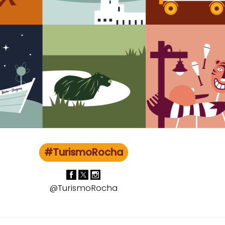
#TurismoRocha
@TurismoRocha