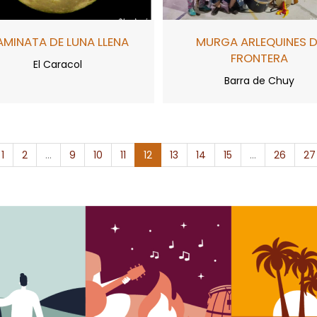
MINATA DE LUNA LLENA
MURGA ARLEQUINES D
FRONTERA
El Caracol
Barra de Chuy
1
2
...
9
10
11
12
13
14
15
...
26
27