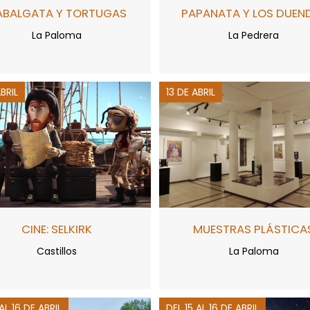
ABALGATA Y TORTUGAS
PAPANATA Y LOS DUEN
La Paloma
La Pedrera
ABRIL
13 DE ABRIL
CINE: SELKIRK
MUESTRAS PLÁSTICA
Castillos
La Paloma
AL 16 DE ABRIL
DEL 15 AL 16 DE ABRIL