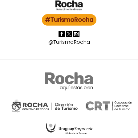
#TurismoRocha
@TurismoRocha