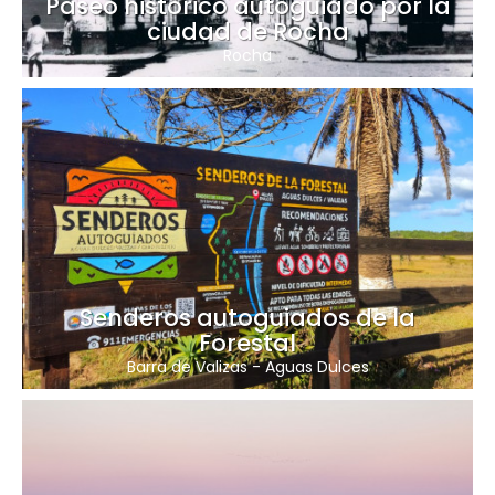
Paseo histórico autoguiado por la
ciudad de Rocha
Rocha
Senderos autoguiados de la
Forestal
Barra de Valizas
-
Aguas Dulces