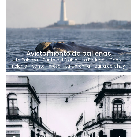
Avistamiento de ballenas
La Paloma
-
Punta del Diablo
-
La Pedrera
-
Cabo
Polonio
-
Santa Teresa
-
La Coronilla
-
Barra de Chuy