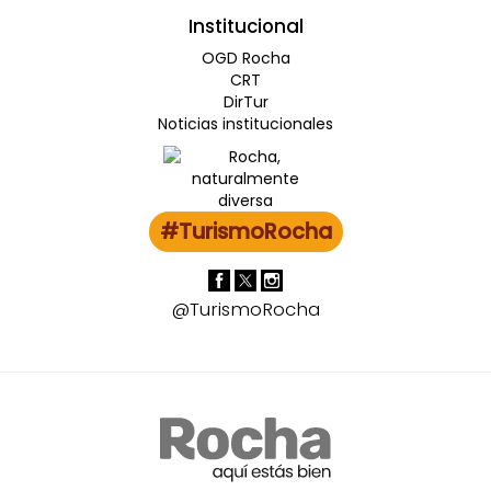
Institucional
OGD Rocha
CRT
DirTur
Noticias institucionales
#TurismoRocha
@TurismoRocha