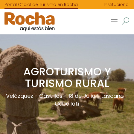
Portal Oficial de Turismo en Rocha
Institucional
Toggle
navigatio
AGROTURISMO Y
TURISMO RURAL
Velázquez
-
Castillos
-
18 de Julio
-
Lascano
-
Cebollatí