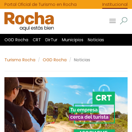
Portal Oficial de Turismo en Rocha
Institucional
Toggle
navigatio
OGD Rocha
CRT
DirTur
Municipios
Noticias
Turismo Rocha
OGD Rocha
Noticias