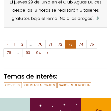
El jueves 29 de junio en el Club Aguas Dulces
desde las 18 horas se realizarán 5 talleres
gratuitos bajo el lema "No a las drogas".
‹
1
2
...
70
71
72
73
74
75
76
...
93
94
›
Temas de interés:
COVID-19
OFERTAS LABORALES
SABORES DE ROCHA