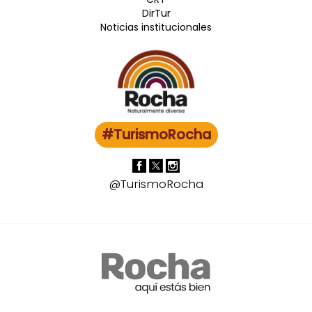
DirTur
Noticias institucionales
#TurismoRocha
@TurismoRocha