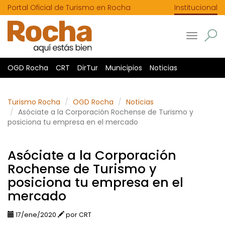
Portal Oficial de Turismo en Rocha
Institucional
Toggle
navigatio
OGD Rocha
CRT
DirTur
Municipios
Noticias
Turismo Rocha
OGD Rocha
Noticias
Asóciate a la Corporación Rochense de Turismo y
posiciona tu empresa en el mercado
Asóciate a la Corporación
Rochense de Turismo y
posiciona tu empresa en el
mercado
17/ene/2020
por CRT