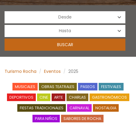
Turismo Rocha
Eventos
2025
MUSICALES
OBRAS TEATRALES
PASEOS
FESTIVALES
DEPORTIVOS
CINE
ARTE
CHARLAS
GASTRONÓMICOS
FIESTAS TRADICIONALES
CARNAVAL
NOSTALGIA
PARA NIÑOS
SABORES DE ROCHA