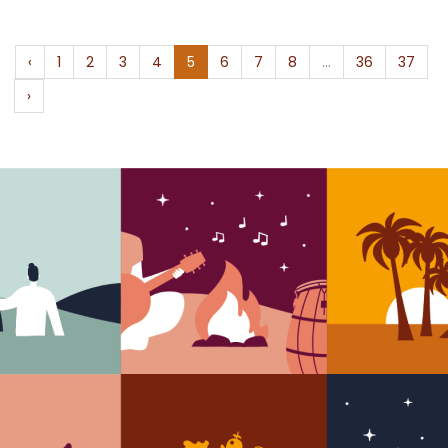
‹
1
2
3
4
5
6
7
8
...
36
37
›