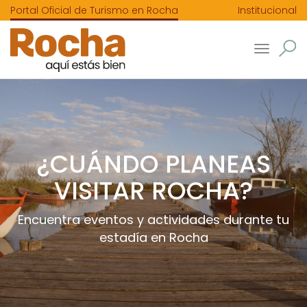
Portal Oficial de Turismo en Rocha
Institucional
Toggle
navigatio
¿CUÁNDO PLANEAS
VISITAR ROCHA?
Encuentra eventos y actividades durante tu
estadía en Rocha