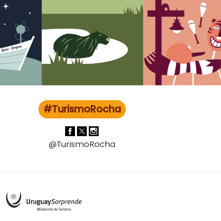
#TurismoRocha
@TurismoRocha