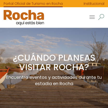
Portal Oficial de Turismo en Rocha
Institucional
Toggle
navigatio
¿CUÁNDO PLANEAS
VISITAR ROCHA?
Encuentra eventos y actividades durante tu
estadía en Rocha