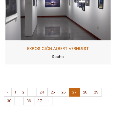
EXPOSICIÓN ALBERT VERHULST
Rocha
‹
1
2
...
24
25
26
27
28
29
30
...
36
37
›