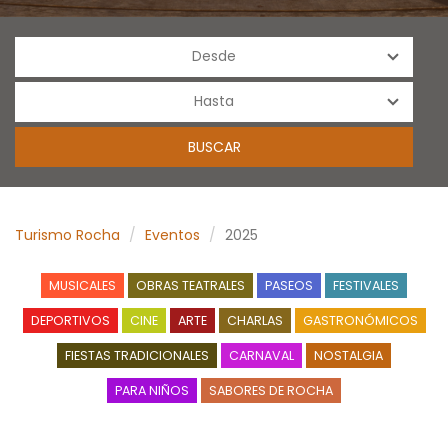
Turismo Rocha
Eventos
2025
MUSICALES
OBRAS TEATRALES
PASEOS
FESTIVALES
DEPORTIVOS
CINE
ARTE
CHARLAS
GASTRONÓMICOS
FIESTAS TRADICIONALES
CARNAVAL
NOSTALGIA
PARA NIÑOS
SABORES DE ROCHA