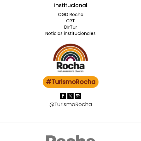
Institucional
OGD Rocha
CRT
DirTur
Noticias institucionales
#TurismoRocha
@TurismoRocha