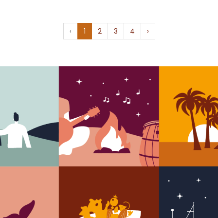
‹
1
2
3
4
›