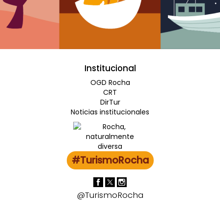
Institucional
OGD Rocha
CRT
DirTur
Noticias institucionales
#TurismoRocha
@TurismoRocha