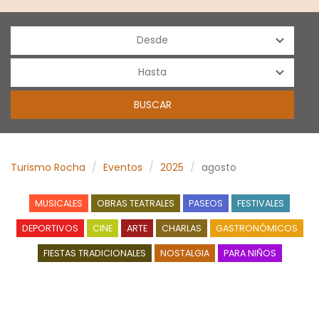
Turismo Rocha
Eventos
2025
agosto
MUSICALES
OBRAS TEATRALES
PASEOS
FESTIVALES
DEPORTIVOS
CINE
ARTE
CHARLAS
GASTRONÓMICOS
FIESTAS TRADICIONALES
NOSTALGIA
PARA NIÑOS