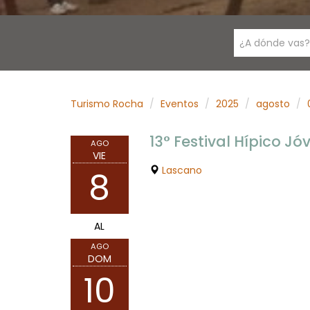
¿A dónde vas?
Turismo Rocha
Eventos
2025
agosto
13° Festival Hípico J
AGO
VIE
Lascano
8
AL
AGO
DOM
10