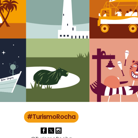
#TurismoRocha