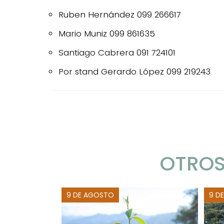
Ruben Hernández 099 266617
Mario Muniz 099 861635
Santiago Cabrera 091 724101
Por stand Gerardo López 099 219243
OTROS
9 DE AGOSTO
9 D