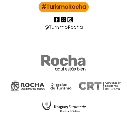
#TurismoRocha
@TurismoRocha