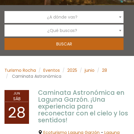
¿A dónde vas?
¿Qué buscas?
Turismo Rocha
Eventos
2025
junio
28
Caminata Astronómica
Caminata Astronómica en
JUN
Laguna Garzón. ¡Una
SÁB
experiencia para
28
reconectar con el cielo y los
sentidos!
Ecoturismo Laguna Garzón
-
Laguna