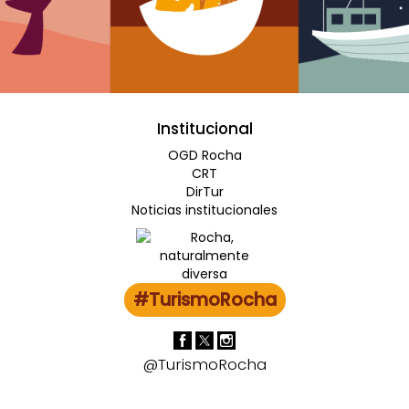
Institucional
OGD Rocha
CRT
DirTur
Noticias institucionales
#TurismoRocha
@TurismoRocha