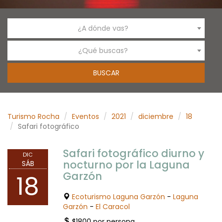
¿A dónde vas?
¿Qué buscas?
Turismo Rocha
Eventos
2021
diciembre
18
Safari fotográfico
Safari fotográfico diurno y
DIC
nocturno por la Laguna
SÁB
Garzón
18
Ecoturismo Laguna Garzón
-
Laguna
Garzón
-
El Caracol
$1800 por persona