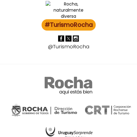
#TurismoRocha
@TurismoRocha