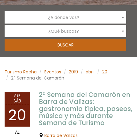
¿A dónde vas?
¿Qué buscas?
Turismo Rocha
Eventos
2019
abril
20
2ª Semana del Camarón
2ª Semana del Camarón en
ABR
Barra de Valizas:
SÁB
gastronomía típica, paseos,
20
música y más durante
Semana de Turismo
AL
Barra de Valizas