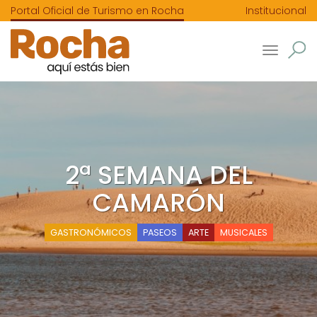
Portal Oficial de Turismo en Rocha
Institucional
Toggle
navigatio
2ª SEMANA DEL
CAMARÓN
GASTRONÓMICOS
PASEOS
ARTE
MUSICALES