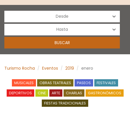
Turismo Rocha
Eventos
2019
enero
MUSICALES
OBRAS TEATRALES
PASEOS
FESTIVALES
DEPORTIVOS
CINE
ARTE
CHARLAS
GASTRONÓMICOS
FIESTAS TRADICIONALES