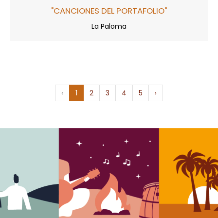
"CANCIONES DEL PORTAFOLIO"
La Paloma
‹
1
2
3
4
5
›