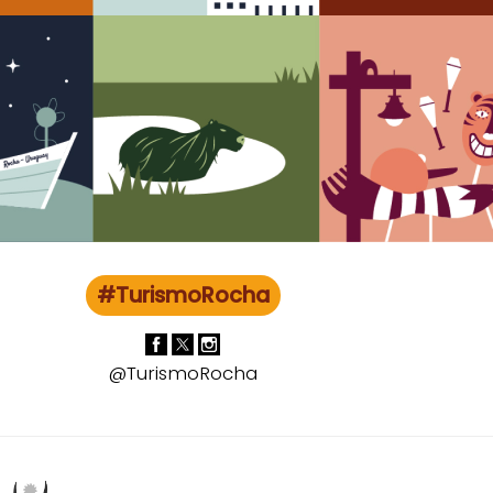
#TurismoRocha
@TurismoRocha