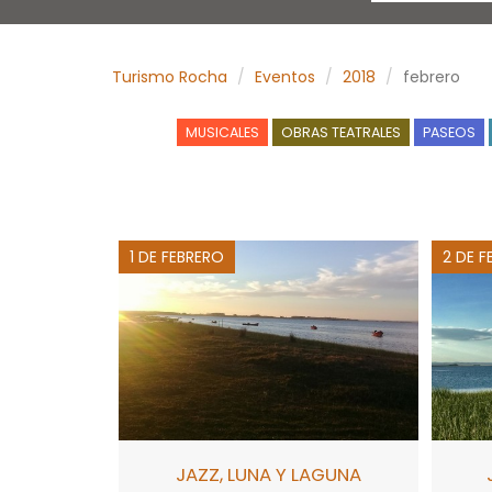
Turismo Rocha
Eventos
2018
febrero
MUSICALES
OBRAS TEATRALES
PASEOS
1 DE FEBRERO
2 DE F
JAZZ, LUNA Y LAGUNA