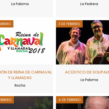
La Paloma
La Pedrera
EBRERO
3 DE FEBRERO
IÓN DE REINA DE CARNAVAL
ACÚSTICO DE SOLIPAL
Y LLAMADAS
La Paloma
Rocha
FEBRERO
4 DE FEBRERO