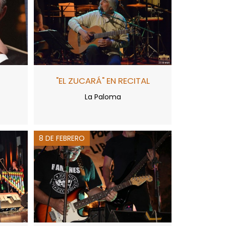
"EL ZUCARÁ" EN RECITAL
La Paloma
8 DE FEBRERO