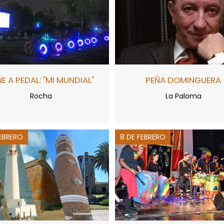
E A PEDAL: "MI MUNDIAL"
PEÑA DOMINGUERA
Rocha
La Paloma
FEBRERO
8 DE FEBRERO