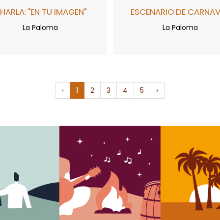
HARLA: "EN TU IMAGEN"
ESCENARIO DE CARNAV
La Paloma
La Paloma
‹
1
2
3
4
5
›