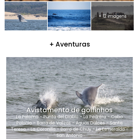
+ 12 imagens
+ Aventuras
Avistamento de golfinhos
La Paloma
-
Punta del Diablo
-
La Pedrera
-
Cabo
Polonio
-
Barra de Valizas
-
Aguas Dulces
-
Santa
Teresa
-
La Coronilla
-
Barra de Chuy
-
La Esmeralda
-
San Antonio