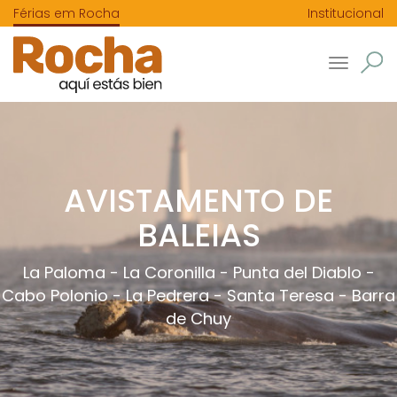
Férias em Rocha
Institucional
Toggle
navigatio
AVISTAMENTO DE
BALEIAS
La Paloma
-
La Coronilla
-
Punta del Diablo
-
Cabo Polonio
-
La Pedrera
-
Santa Teresa
-
Barra
de Chuy