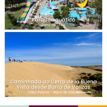
Parque aquático
Barra de Chuy
Caminhada ao Cerro de la Buena
Vista desde Barra de Valizas
Cabo Polonio
-
Barra de Valizas