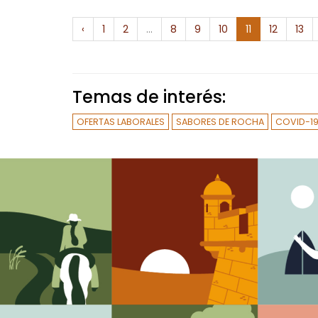
‹
1
2
...
8
9
10
11
12
13
Temas de interés:
OFERTAS LABORALES
SABORES DE ROCHA
COVID-1