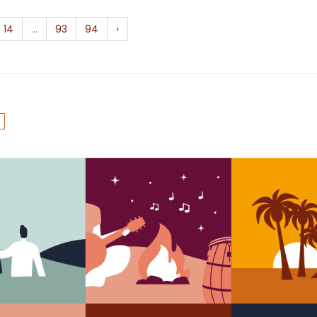
14
...
93
94
›
9