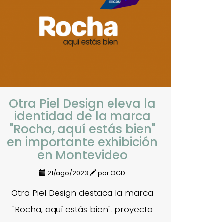
Otra Piel Design eleva la
identidad de la marca
"Rocha, aquí estás bien"
en importante exhibición
en Montevideo
21/ago/2023
por OGD
Otra Piel Design destaca la marca
"Rocha, aquí estás bien", proyecto