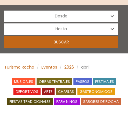
Turismo Rocha
Eventos
2026
abril
MUSICALES
OBRAS TEATRALES
PASEOS
FESTIVALES
DEPORTIVOS
ARTE
CHARLAS
GASTRONÓMICOS
FIESTAS TRADICIONALES
PARA NIÑOS
SABORES DE ROCHA