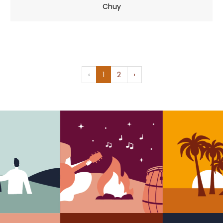
Chuy
‹
1
2
›