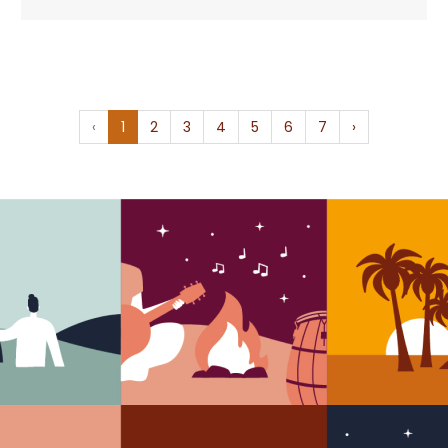
‹
1
2
3
4
5
6
7
›