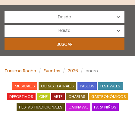
Turismo Rocha
Eventos
2026
enero
MUSICALES
OBRAS TEATRALES
PASEOS
FESTIVALES
DEPORTIVOS
CINE
ARTE
CHARLAS
GASTRONÓMICOS
FIESTAS TRADICIONALES
CARNAVAL
PARA NIÑOS