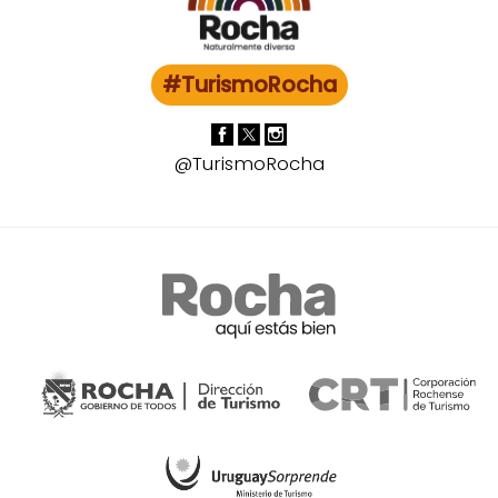
#TurismoRocha
@TurismoRocha