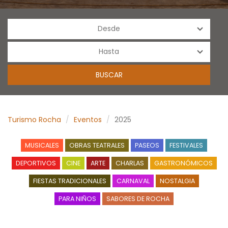
Turismo Rocha
Eventos
2025
MUSICALES
OBRAS TEATRALES
PASEOS
FESTIVALES
DEPORTIVOS
CINE
ARTE
CHARLAS
GASTRONÓMICOS
FIESTAS TRADICIONALES
CARNAVAL
NOSTALGIA
PARA NIÑOS
SABORES DE ROCHA