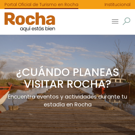
Portal Oficial de Turismo en Rocha
Institucional
Toggle
navigatio
¿CUÁNDO PLANEAS
VISITAR ROCHA?
Encuentra eventos y actividades durante tu
estadía en Rocha